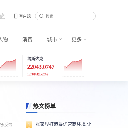
客户端
人物
消费
城市
更多
纳斯达克
22043.0747
157.0143
(0.72%)
热文榜单
张家界打造最优营商环境 让
报/反馈