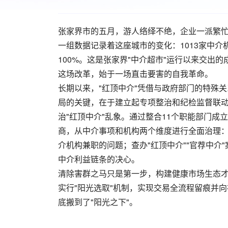
张家界市的五月，游人络绎不绝，企业一派繁
一组数据记录着这座城市的变化：1013家中介
100%。这是张家界"中介超市"运行以来交出
这场改革，始于一场直击要害的自我革命。
长期以来，"红顶中介"凭借与政府部门的特殊
局的关键，在于建立起专项整治和纪检监督联动
治"红顶中介"乱象。通过整合11个职能部门
商，从中介事项和机构两个维度进行全面治理：共
介机构兼职的问题；查办"红顶中介""官荐中介
中介利益链条的决心。
清除害群之马只是第一步，构建健康市场生态才
实行"阳光选取"机制，实现交易全流程留痕并
底搬到了"阳光之下"。