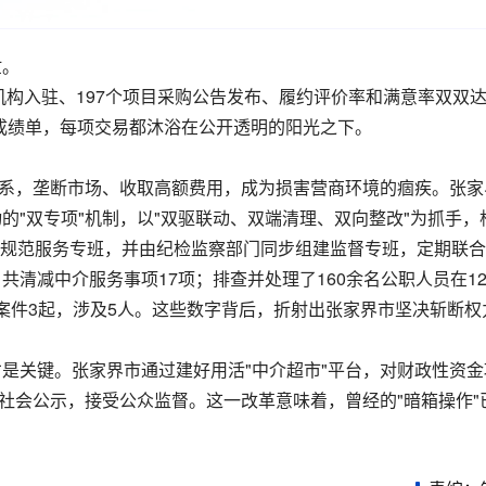
忙。
机构入驻、197个项目采购公告发布、履约评价率和满意率双双
的成绩单，每项交易都沐浴在公开透明的阳光之下。
关系，垄断市场、收取高额费用，成为损害营商环境的痼疾。张家
的"双专项"机制，以"双驱联动、双端清理、双向整改"为抓手，
成立规范服务专班，并由纪检监察部门同步组建监督专班，定期联
清减中介服务事项17项；排查并处理了160余名公职人员在12
"案件3起，涉及5人。这些数字背后，折射出张家界市坚决斩断权
是关键。张家界市通过建好用活"中介超市"平台，对财政性资金
向社会公示，接受公众监督。这一改革意味着，曾经的"暗箱操作"