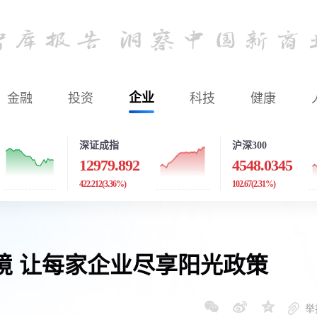
金融
投资
企业
科技
健康
深证成指
沪深300
12979.892
4548.0345
422.212
(3.36%)
102.67
(2.31%)
境 让每家企业尽享阳光政策
举