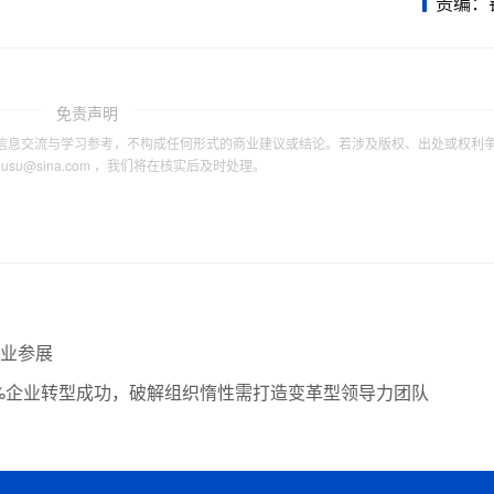
责编：
免责声明
信息交流与学习参考，不构成任何形式的商业建议或结论。若涉及版权、出处或权利
tousu@sina.com ，我们将在核实后及时处理。
企业参展
9%企业转型成功，破解组织惰性需打造变革型领导力团队