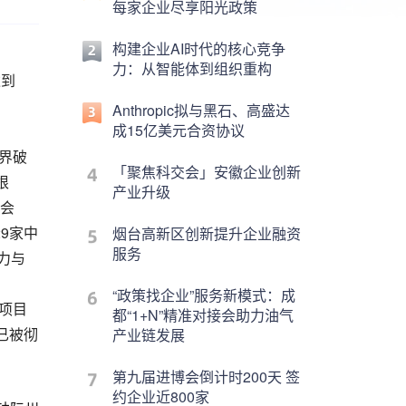
每家企业尽享阳光政策
构建企业AI时代的核心竞争
力：从智能体到组织重构
达到
Anthropic拟与黑石、高盛达
成15亿美元合资协议
界破
「聚焦科交会」安徽企业创新
根
产业升级
合会
9家中
烟台高新区创新提升企业融资
服务
力与
“政策找企业”服务新模式：成
项目
都“1+N”精准对接会助力油气
已被彻
产业链发展
第九届进博会倒计时200天 签
约企业近800家