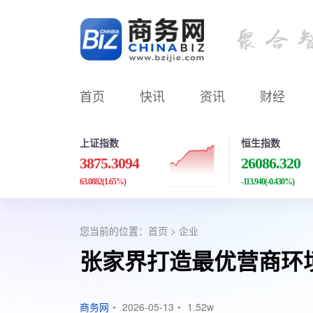
首页
快讯
资讯
财经
上证指数
恒生指数
3875.3094
26086.320
63.0882
(1.65%)
-113.940
(-0.430%)
您当前的位置：
首页
>
企业
张家界打造最优营商环
商务网
•
2026-05-13
•
1.52w