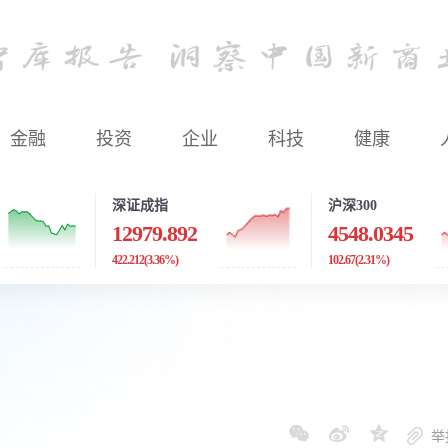
金融
投资
企业
科技
健康
深证成指
沪深300
12979.892
4548.0345
422.212
(3.36%)
102.67
(2.31%)
举