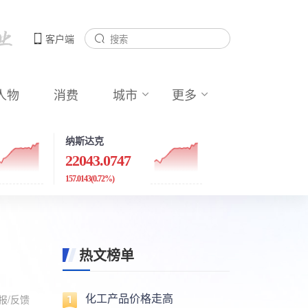
客户端
人物
消费
城市
更多
纳斯达克
22043.0747
157.0143
(0.72%)
热文榜单
化工产品价格走高
报/反馈