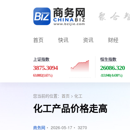
首页
快讯
资讯
财经
上证指数
恒生指数
3875.3094
26086.320
63.0882
(1.65%)
-113.940
(-0.430%)
您当前的位置：
首页
>
化工
化工产品价格走高
商务网
•
2026-05-17
•
3270