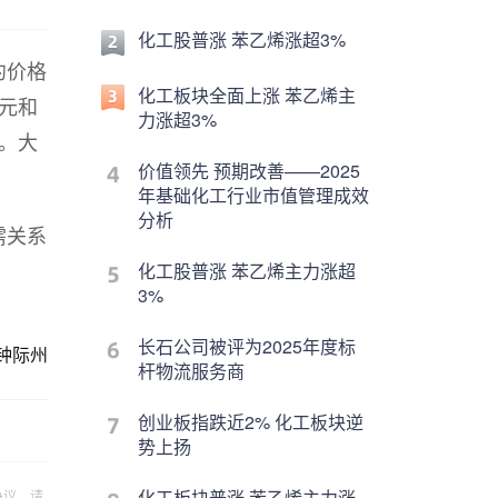
化工股普涨 苯乙烯涨超3%
约价格
化工板块全面上涨 苯乙烯主
1元和
力涨超3%
元。大
价值领先 预期改善——2025
年基础化工行业市值管理成效
分析
需关系
。
化工股普涨 苯乙烯主力涨超
3%
长石公司被评为2025年度标
钟际州
杆物流服务商
创业板指跌近2% 化工板块逆
势上扬
化工板块普涨 苯乙烯主力涨
争议，请