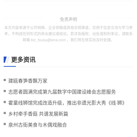
免责声明
本文内容来源于公开网络、企业供稿或其他合规渠道，仅用于信息交流与学习参
考，不构成任何形式的商业建议或结论。若涉及版权、出处或权利争议，请联系
邮箱 biz_tousu@sina.com ，我们将在核实后及时处理。
更多资讯
建瓯春笋香飘万家
志愿者圆满完成第九届数字中国建设峰会志愿服务
霍童线狮馆完成改造升级，推出非遗光影大秀《线·狮》
乡村牵手香菇 共谱发展新篇
泉州古街美食与木偶戏融合