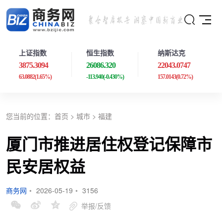
上证指数
恒生指数
纳斯达克
3875.3094
26086.320
22043.0747
63.0882
(1.65%)
-113.940
(-0.430%)
157.0143
(0.72%)
您当前的位置：
首页
>
城市
>
福建
厦门市推进居住权登记保障市
民安居权益
商务网
•
2026-05-19
•
3156
举报/反馈