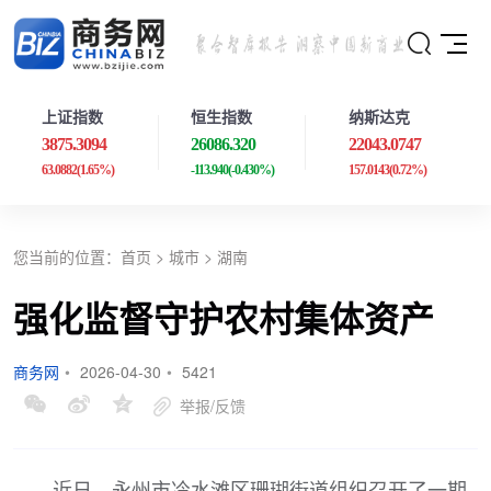
上证指数
恒生指数
纳斯达克
3875.3094
26086.320
22043.0747
63.0882
(1.65%)
-113.940
(-0.430%)
157.0143
(0.72%)
您当前的位置：
首页
>
城市
>
湖南
强化监督守护农村集体资产
商务网
•
2026-04-30
•
5421
举报/反馈
近日，永州市冷水滩区珊瑚街道组织召开了一期