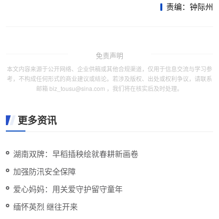
责编：钟际州
免责声明
本文内容来源于公开网络、企业供稿或其他合规渠道，仅用于信息交流与学习参
考，不构成任何形式的商业建议或结论。若涉及版权、出处或权利争议，请联系
邮箱 biz_tousu@sina.com ，我们将在核实后及时处理。
更多资讯
湖南双牌：早稻插秧绘就春耕新画卷
加强防汛安全保障
爱心妈妈：用关爱守护留守童年
缅怀英烈 继往开来