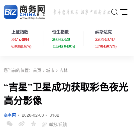
上证指数
恒生指数
纳斯达克
3875.3094
26086.320
22043.0747
63.0882
(1.65%)
-113.940
(-0.430%)
157.0143
(0.72%)
您当前的位置：
首页
>
城市
>
吉林
“吉星”卫星成功获取彩色夜光
高分影像
商务网
•
2026-02-03
•
3162
举报/反馈