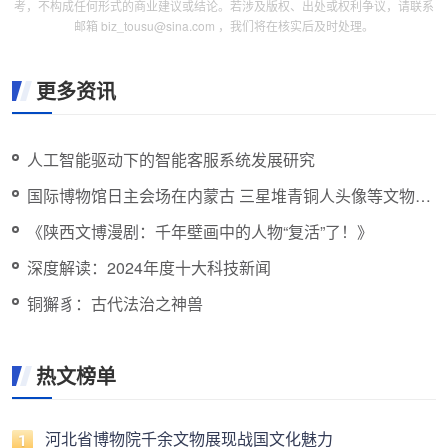
考，不构成任何形式的商业建议或结论。若涉及版权、出处或权利争议，请联系
邮箱 biz_tousu@sina.com ，我们将在核实后及时处理。
更多资讯
人工智能驱动下的智能客服系统发展研究
国际博物馆日主会场在内蒙古 三星堆青铜人头像等文物将
亮相
《陕西文博漫剧：千年壁画中的人物“复活”了！》
深度解读：2024年度十大科技新闻
铜獬豸：古代法治之神兽
热文榜单
河北省博物院千余文物展现战国文化魅力