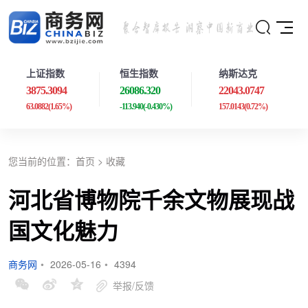
上证指数
恒生指数
纳斯达克
3875.3094
26086.320
22043.0747
63.0882
(1.65%)
-113.940
(-0.430%)
157.0143
(0.72%)
您当前的位置：
首页
>
收藏
河北省博物院千余文物展现战
国文化魅力
商务网
•
2026-05-16
•
4394
举报/反馈