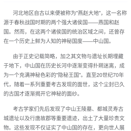
河北地区自古以来便被称为"燕赵大地"，这一名称
源于春秋战国时期的两个强大诸侯国——燕国和赵
国。然而，在这两个诸侯国的统治区域之间，还曾存
在一个历史上鲜为人知的神秘国度——中山国。
由于正史记载简略，加之其文物与遗址长期埋藏
于地下，中山国在历史长河中逐渐变得扑朔迷离，成
为一个充满神秘色彩的"隐秘王国"。直至20世纪70年
代，随着一系列重要考古发现的面世，这个尘封已久
的古国才逐渐揭开它神秘的面纱。
考古学家们先后发现了中山王陵墓、都城灵寿古
城遗址以及行唐故郡等重要遗迹，出土了大量珍贵文
物。这些发现不仅证实了中山国的存在，更向世人展