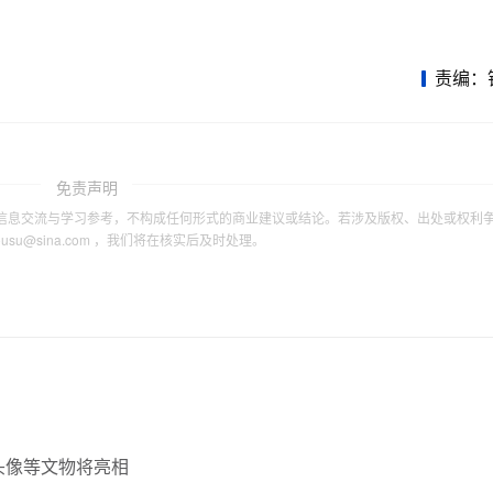
责编：
免责声明
信息交流与学习参考，不构成任何形式的商业建议或结论。若涉及版权、出处或权利
tousu@sina.com ，我们将在核实后及时处理。
头像等文物将亮相