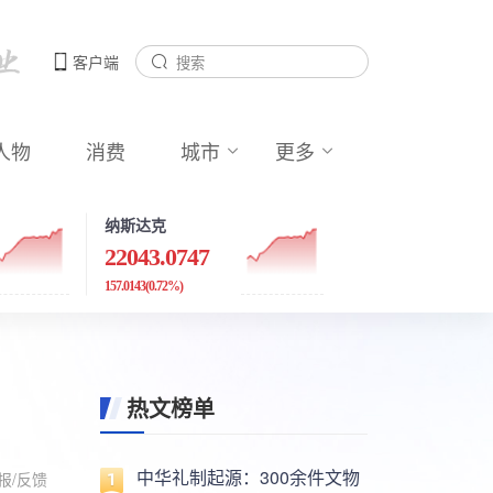
客户端
人物
消费
城市
更多
纳斯达克
22043.0747
157.0143
(0.72%)
热文榜单
中华礼制起源：300余件文物
报/反馈