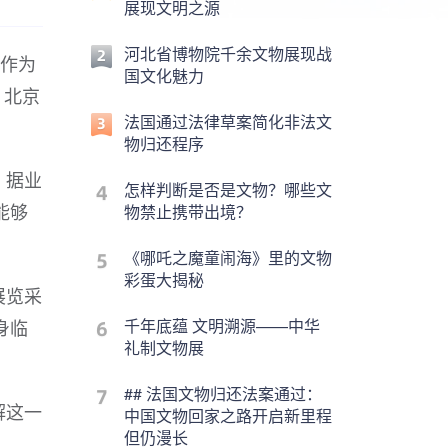
展现文明之源
河北省博物院千余文物展现战
。作为
国文化魅力
、北京
法国通过法律草案简化非法文
物归还程序
。据业
怎样判断是否是文物？哪些文
能够
物禁止携带出境？
《哪吒之魔童闹海》里的文物
彩蛋大揭秘
展览采
身临
千年底蕴 文明溯源——中华
礼制文物展
## 法国文物归还法案通过：
解这一
中国文物回家之路开启新里程
但仍漫长