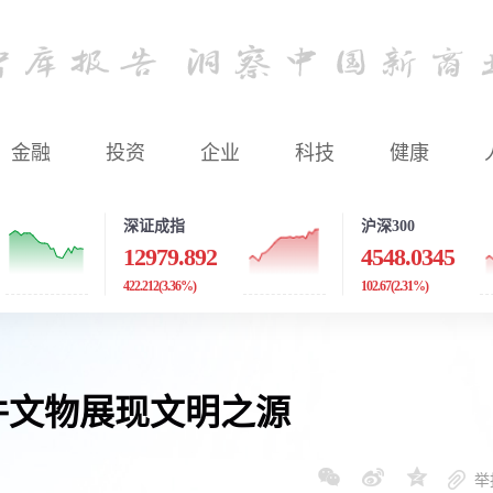
金融
投资
企业
科技
健康
深证成指
沪深300
12979.892
4548.0345
422.212
(3.36%)
102.67
(2.31%)
件文物展现文明之源
举