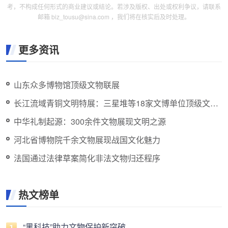
考，不构成任何形式的商业建议或结论。若涉及版权、出处或权利争议，请联系
邮箱 biz_tousu@sina.com ，我们将在核实后及时处理。
更多资讯
山东众多博物馆顶级文物联展
长江流域青铜文明特展：三星堆等18家文博单位顶级文物
在粤博展出
中华礼制起源：300余件文物展现文明之源
河北省博物院千余文物展现战国文化魅力
法国通过法律草案简化非法文物归还程序
热文榜单
“黑科技”助力文物保护新突破