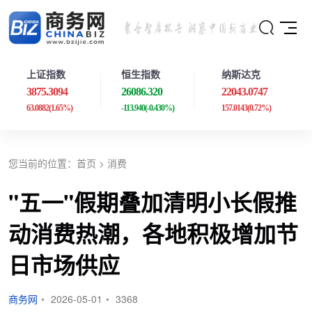
上证指数
恒生指数
纳斯达克
3875.3094
26086.320
22043.0747
63.0882
(1.65%)
-113.940
(-0.430%)
157.0143
(0.72%)
您当前的位置：
首页
>
消费
"五一"假期叠加清明小长假推
动消费热潮，各地积极增加节
日市场供应
商务网
•
2026-05-01
•
3368