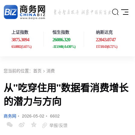
上证指数
恒生指数
纳斯达克
3875.3094
26086.320
22043.0747
63.0882
(1.65%)
-113.940
(-0.430%)
157.0143
(0.72%)
您当前的位置：
首页
>
消费
从"吃穿住用"数据看消费增长
的潜力与方向
商务网
•
2026-05-02
•
6602
举报/反馈