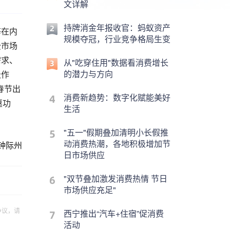
文详解
持牌消金年报收官：蚂蚁资产
等在内
规模夺冠，行业竞争格局生变
费市场
需求、
从"吃穿住用"数据看消费增长
的潜力与方向
极作
春节出
消费新趋势：数字化赋能美好
惠功
生活
"五一"假期叠加清明小长假推
动消费热潮，各地积极增加节
钟际州
日市场供应
"双节叠加激发消费热情 节日
市场供应充足"
争议，请
西宁推出“汽车+住宿”促消费
活动