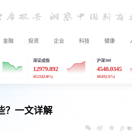
金融
投资
企业
科技
健康
深证成指
沪深300
12979.892
4548.0345
422.212
(3.36%)
102.67
(2.31%)
些？一文详解
举