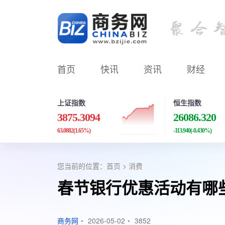
首页
快讯
资讯
财经
上证指数
恒生指数
3875.3094
26086.320
63.0882
(1.65%)
-113.940
(-0.430%)
您当前的位置：
首页
>
消费
春节银行优惠活动有哪
商务网
•
2026-05-02
•
3852