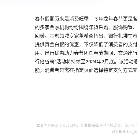
春节假期历来是消费旺季，今年龙年春节更是
的多家金融机构纷纷围绕年货采购、服饰购置
回暖。
金融领域专家董希淼指出，银行扎堆在
提供真金白银的优惠，不仅降低了消费者的支
用。
出行优惠助力春节团圆
春节期间，交通出行
行倍省薪"活动将持续至2024年2月底。
该活动
能。消费者只需在指定页面选择特定支付方式
本文内容来源于公开网络、企业供稿或其他合规渠道，仅用于
联系邮箱 biz_