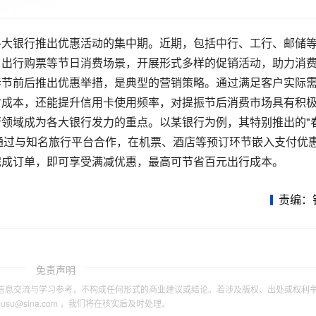
各大银行推出优惠活动的集中期。
近期，包括中行、工行、邮储
、出行购票等节日消费场景，开展形式多样的促销活动，助力消
春节前后推出优惠举措，是典型的营销策略。通过满足客户实际
付成本，还能提升信用卡使用频率，对提振节后消费市场具有积
领域成为各大银行发力的重点。以某银行为例，其特别推出的"
通过与知名旅行平台合作，在机票、酒店等预订环节嵌入支付优
完成订单，即可享受满减优惠，最高可节省百元出行成本。
责编：
免责声明
信息交流与学习参考，不构成任何形式的商业建议或结论。若涉及版权、出处或权利
tousu@sina.com ，我们将在核实后及时处理。