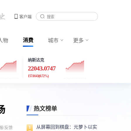
客户端
人物
消费
城市
更多
纳斯达克
22043.0747
157.0143
(0.72%)
场
热文榜单
从屏幕回到棋盘：元萝卜以实
报/反馈