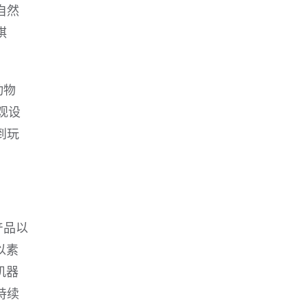
自然
棋
动物
观设
到玩
产品以
以素
机器
持续