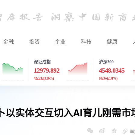
金融
投资
企业
科技
健康
深证成指
沪深300
12979.892
4548.0345
422.212
(3.36%)
102.67
(2.31%)
卜以实体交互切入AI育儿刚需市
举