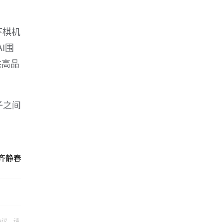
下棋机
I围
供高品
子之间
齐静春
争议，请