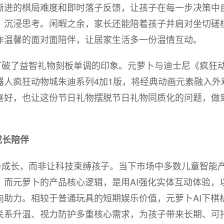
渐进的棋局难度和即时落子反馈，让孩子在每一步决策中
、沉浸思考。闲暇之余，家长还能陪着孩子并肩对坐切磋
作温馨的面对面陪伴，让居家生活多一份温情互动。
打破了益智礼物刻板单调的印象。元萝卜与迪士尼《疯狂
器人疯狂动物城朱迪系列4加1版，将经典动画元素融入外
喜好，也让这份节日礼物摆脱节日礼物同质化的问题，做
成长陪伴
务成长，而非让科技束缚孩子。当下市场中多数儿童智能
，而元萝卜的产品核心逻辑，是用AI强化实体互动体验，
向助力。相较于普通玩具的短期娱乐价值，元萝卜AI下棋
关系升温、视力防护多重核心需求，为孩子带来长期、可