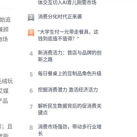
体交互切入AI育儿刚需市场
消费分化时代正来袭
开始追
兼顾
"大学生付一元带走餐具，这
钱到底值不值得？"
物场
新消费活力：首店与品牌的创
新之路
每日餐桌上的豆制品角色升级
毛绒玩
挖掘消费潜力 激活经济活力
艾媒
产品
解析民生数据背后的促消费关
键点
劳；且
消费市场强劲，带动多行业增
长
考能