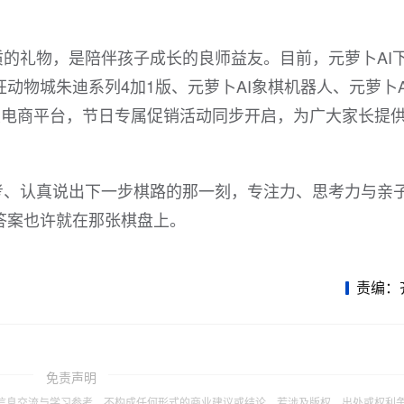
的礼物，是陪伴孩子成长的良师益友。目前，元萝卜AI
动物城朱迪系列4加1版、元萝卜AI象棋机器人、元萝卜A
陆各大电商平台，节日专属促销活动同步开启，为广大家长提
考、认真说出下一步棋路的那一刻，专注力、思考力与亲
答案也许就在那张棋盘上。
责编：
免责声明
信息交流与学习参考，不构成任何形式的商业建议或结论。若涉及版权、出处或权利