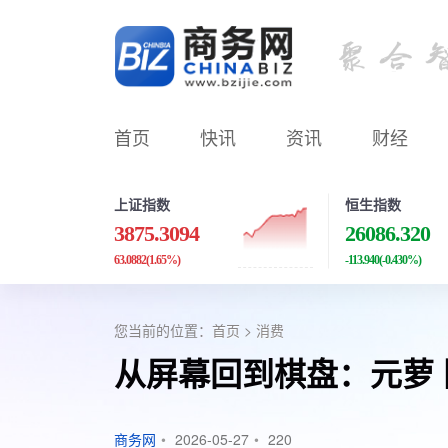
首页
快讯
资讯
财经
上证指数
恒生指数
3875.3094
26086.320
63.0882
(1.65%)
-113.940
(-0.430%)
您当前的位置：
首页
>
消费
从屏幕回到棋盘：元萝
商务网
•
2026-05-27
•
220