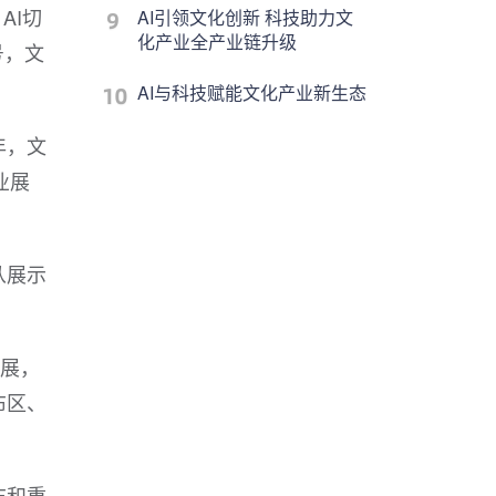
AI切
AI引领文化创新 科技助力文
化产业全产业链升级
号，文
AI与科技赋能文化产业新生态
年，文
业展
从展示
参展，
布区、
布和重