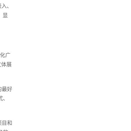
嵌入、
，显
。
文化广
文体展
的最好
式、
项目和