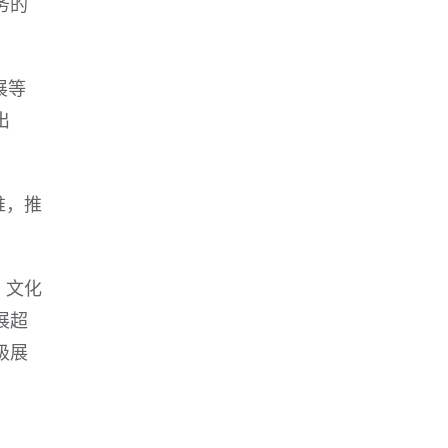
务的
展等
出
推，推
；文化
展超
级展