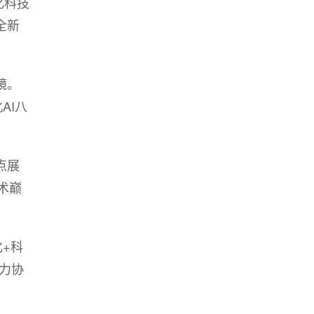
化科技
全新
镜。
AI八
点展
术巅
+科
力协