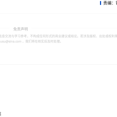
责编：
免责声明
信息交流与学习参考，不构成任何形式的商业建议或结论。若涉及版权、出处或权利
tousu@sina.com ，我们将在核实后及时处理。
展