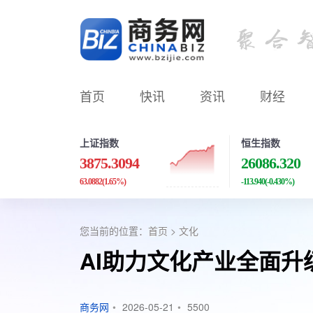
首页
快讯
资讯
财经
上证指数
恒生指数
3875.3094
26086.320
63.0882
(1.65%)
-113.940
(-0.430%)
您当前的位置：
首页
>
文化
AI助力文化产业全面升
商务网
•
2026-05-21
•
5500