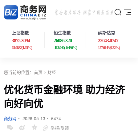
上证指数
恒生指数
纳斯达克
3875.3094
26086.320
22043.0747
63.0882
(1.65%)
-113.940
(-0.430%)
157.0143
(0.72%)
您当前的位置：
首页
>
财经
优化货币金融环境 助力经济
向好向优
商务网
•
2026-05-13
•
6474
举报/反馈