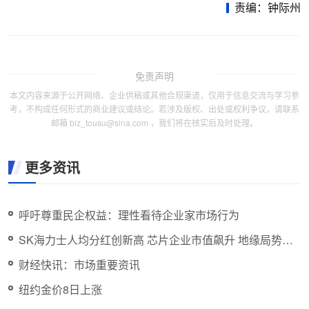
责编：钟际州
免责声明
本文内容来源于公开网络、企业供稿或其他合规渠道，仅用于信息交流与学习参
考，不构成任何形式的商业建议或结论。若涉及版权、出处或权利争议，请联系
邮箱 biz_tousu@sina.com ，我们将在核实后及时处理。
更多资讯
呼吁尊重民企权益：理性看待企业家市场行为
SK海力士人均分红创新高 芯片企业市值飙升 地缘局势紧
张
财经快讯：市场重要资讯
纽约金价8日上涨