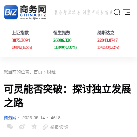
上证指数
恒生指数
纳斯达克
3875.3094
26086.320
22043.0747
63.0882
(1.65%)
-113.940
(-0.430%)
157.0143
(0.72%)
您当前的位置：
首页
>
财经
可灵能否突破：探讨独立发展
之路
商务网
•
2026-05-14
•
4618
举报/反馈