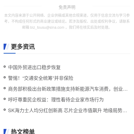
免责声明
本文内容来源于公开网络、企业供稿或其他合规渠道，仅用于信息交流与学习参
考，不构成任何形式的商业建议或结论。若涉及版权、出处或权利争议，请联系
邮箱 biz_tousu@sina.com ，我们将在核实后及时处理。
更多资讯
中国外贸进出口稳步恢复
警惕！“交通安全统筹”并非保险
商务部积极出台新政策措施支持新能源汽车消费，创业板
指下跌1%
呼吁尊重民企权益：理性看待企业家市场行为
SK海力士人均分红创新高 芯片企业市值飙升 地缘局势紧
张
热文榜单