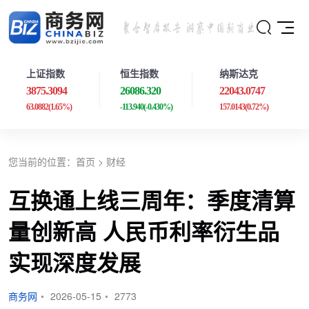
上证指数
恒生指数
纳斯达克
3875.3094
26086.320
22043.0747
63.0882
(1.65%)
-113.940
(-0.430%)
157.0143
(0.72%)
您当前的位置：
首页
>
财经
互换通上线三周年：季度清算
量创新高 人民币利率衍生品
实现深度发展
商务网
•
2026-05-15
•
2773