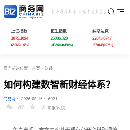
上证指数
恒生指数
纳斯达克
3875.3094
26086.320
22043.0747
63.0882
(1.65%)
-113.940
(-0.430%)
157.0143
(0.72%)
您当前的位置：
首页
>
财经
如何构建数智新财经体系？
商务网
•
2026-05-16
•
6021
举报/反馈
免责声明：本文内容基于现有公开资料整理编