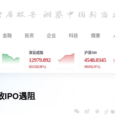
金融
投资
企业
科技
健康
深证成指
沪深300
12979.892
4548.0345
422.212
(3.36%)
102.67
(2.31%)
IPO遇阻
举