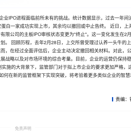
企业IPO进程面临前所未有的挑战。统计数据显示，过去一年间
宝蛋白一家成功实现上市，其余均以撤回或中止告终。 近日，上
限公司的主板IPO审核状态变更为"终止"。这一变化发生在2月
划。 回顾历程，去年2月28日，上交所曾受理过认养一头牛的
然而，在经过全面评估后，企业主动决定撤回相关材料。对此，
发展战略以及对市场环境的综合考量。目前，企业的运营仍保持
制实施的大背景下，监管部门对于拟上市企业的要求更加严格，
，如何在新的监管框架下实现突破，将考验着更多类似企业的智慧
责编：
免责声明