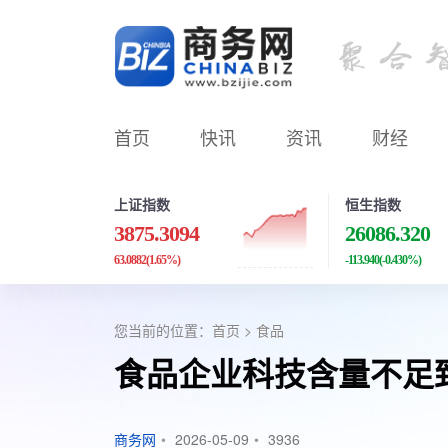
首页
快讯
资讯
财经
上证指数
恒生指数
3875.3094
26086.320
63.0882
(1.65%)
-113.940
(-0.430%)
您当前的位置：
首页
>
食品
食品企业科技含量不足致
商务网
•
2026-05-09
•
3936