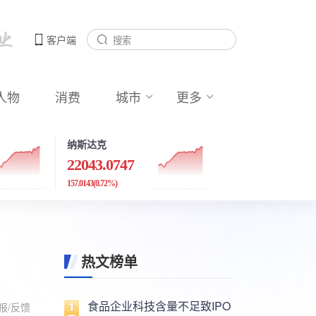
客户端
人物
消费
城市
更多
纳斯达克
22043.0747
157.0143
(0.72%)
热文榜单
食品企业科技含量不足致IPO
报/反馈