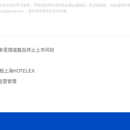
信息交流与学习参考，不构成任何形式的商业建议或结论。若涉及版权、出处或权利
tousu@sina.com ，我们将在核实后及时处理。
整未受理或触及终止上市风险
相上海HOTELEX
运营管理