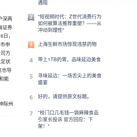
遇阻
"短视频时代：Z世代消费行为
沪深两
如何被算法推荐重塑？——从
海证券
冲动到理性"
6日，
上海生鲜市场惊现违禁药物
上市申
公司方
带上1TB的胃，品味延边美食
稳定状
这也导
寻味延边：一场舌尖上的美食
和能
盛宴
好的，请提供原文标题。
钟际州
"校门口几毛钱一袋麻辣食品
引家长投诉 官方回应：下
架！"