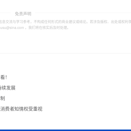
免责声明
信息交流与学习参考，不构成任何形式的商业建议或结论。若涉及版权、出处或权利
tousu@sina.com ，我们将在核实后及时处理。
必看！
持续发展
预制
，消费者知情权受重视