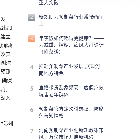
重大突破
新规助力预制菜行业乘“豫”而
们发
上
现出加
过建立
年夜饭如何吃得更健康？——
为减重、控糖、痛风人群设计
的消融
（附菜谱）
制及其
消融与
推动预制菜产业发展 展现河
为预测
南地方特色
，确保
直播带货乱象频现：虚假疗效
视角。
坑害老年群体
续深入
预制菜官方定义引热议：防腐
剂与知情权
钟际州
河南预制菜产业迎新规政策东
风，万亿市场开启新机遇