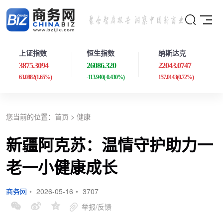
上证指数
恒生指数
纳斯达克
3875.3094
26086.320
22043.0747
63.0882
(1.65%)
-113.940
(-0.430%)
157.0143
(0.72%)
您当前的位置：
首页
>
健康
新疆阿克苏：温情守护助力一
老一小健康成长
商务网
•
2026-05-16
•
3707
举报/反馈