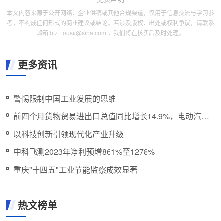
本文内容来源于公开网络、企业供稿或其他合规渠道，仅用于信息交流与学习参
考，不构成任何形式的商业建议或结论。若涉及版权、出处或权利争议，请联系
邮箱 biz_tousu@sina.com ，我们将在核实后及时处理。
更多资讯
警惕限制中国工业发展的思维
前四个月货物贸易进出口总值同比增长14.9%，电动汽
车、锂电池、工业机器人均现两位数高增长
以科技创新引领现代化产业升级
中科飞测2023年净利预增861%至1278%
重庆"十四五"工业节能监察成效显著
热文榜单