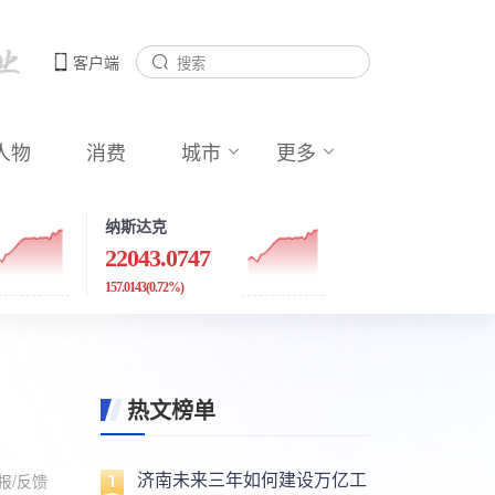
客户端
人物
消费
城市
更多
纳斯达克
22043.0747
157.0143
(0.72%)
热文榜单
济南未来三年如何建设万亿工
报/反馈