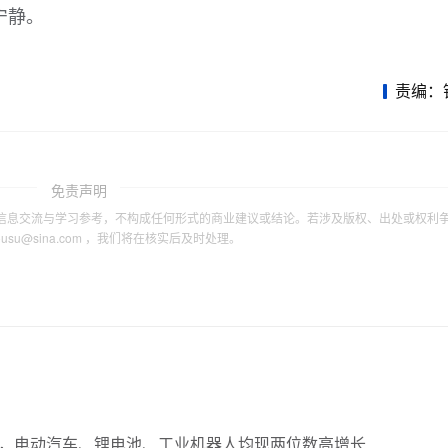
宁静。
责编：
免责声明
信息交流与学习参考，不构成任何形式的商业建议或结论。若涉及版权、出处或权利
tousu@sina.com ，我们将在核实后及时处理。
9%，电动汽车、锂电池、工业机器人均现两位数高增长