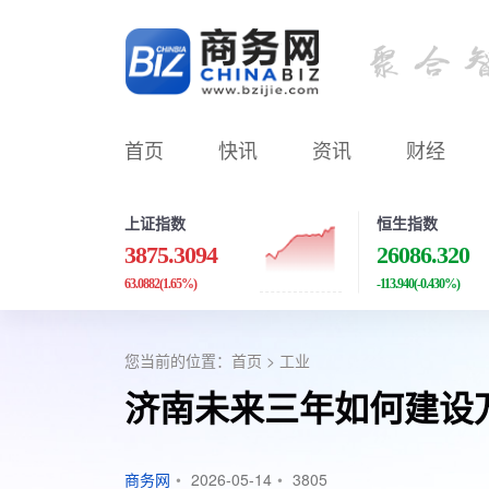
首页
快讯
资讯
财经
上证指数
恒生指数
3875.3094
26086.320
63.0882
(1.65%)
-113.940
(-0.430%)
您当前的位置：
首页
>
工业
济南未来三年如何建设
商务网
•
2026-05-14
•
3805