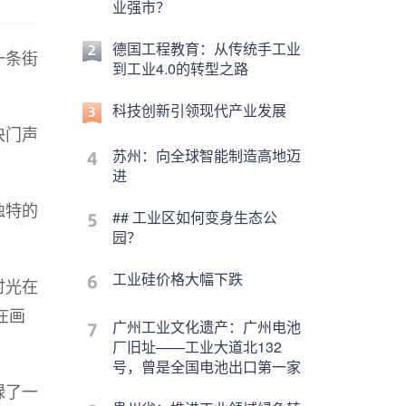
业强市？
德国工程教育：从传统手工业
一条街
到工业4.0的转型之路
科技创新引领现代产业发展
快门声
苏州：向全球智能制造高地迈
进
独特的
## 工业区如何变身生态公
园？
工业硅价格大幅下跌
时光在
在画
广州工业文化遗产：广州电池
厂旧址——工业大道北132
号，曾是全国电池出口第一家
碌了一