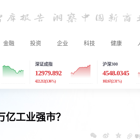
金融
投资
企业
科技
健康
深证成指
沪深300
12979.892
4548.0345
422.212
(3.36%)
102.67
(2.31%)
万亿工业强市？
举