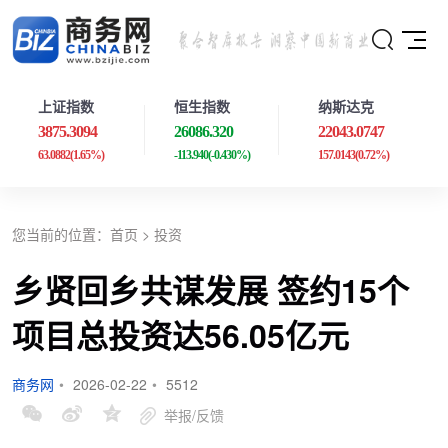
上证指数
恒生指数
纳斯达克
3875.3094
26086.320
22043.0747
63.0882
(1.65%)
-113.940
(-0.430%)
157.0143
(0.72%)
您当前的位置：
首页
>
投资
乡贤回乡共谋发展 签约15个
项目总投资达56.05亿元
商务网
•
2026-02-22
•
5512
举报/反馈