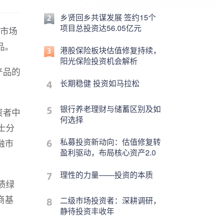
乡贤回乡共谋发展 签约15个
项目总投资达56.05亿元
债市场
品。
港股保险板块估值修复持续，
阳光保险投资机会解析
产品的
长期稳健 投资如马拉松
银行养老理财与储蓄区别及如
资者中
何选择
士分
私募投资新动向：估值修复转
融市
盈利驱动，布局核心资产2.0
理性的力量——投资的本质
债绿
商基
二级市场投资者：深耕调研，
静待投资丰收年