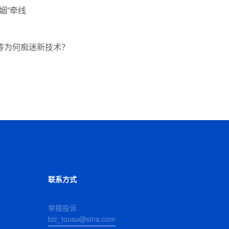
姻”牵线
等为何痴迷新技术？
联系方式
举报投诉
biz_tousu@sina.com