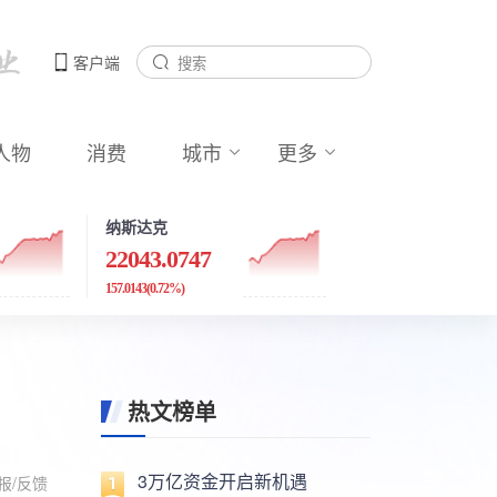
客户端
人物
消费
城市
更多
纳斯达克
22043.0747
157.0143
(0.72%)
热文榜单
3万亿资金开启新机遇
报/反馈