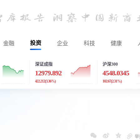
金融
投资
企业
科技
健康
深证成指
沪深300
12979.892
4548.0345
422.212
(3.36%)
102.67
(2.31%)
举