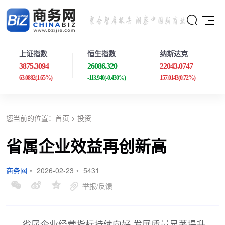
上证指数
恒生指数
纳斯达克
3875.3094
26086.320
22043.0747
63.0882
(1.65%)
-113.940
(-0.430%)
157.0143
(0.72%)
您当前的位置：
首页
>
投资
省属企业效益再创新高
商务网
•
2026-02-23
•
5431
举报/反馈
省属企业经营指标持续向好 发展质量显著提升