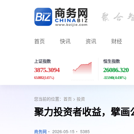
首页
快讯
资讯
财经
上证指数
恒生指数
3875.3094
26086.320
63.0882
(1.65%)
-113.940
(-0.430%)
您当前的位置：
首页
>
投资
聚力投资者收益，擘画
商务网
•
2026-05-15
•
5385