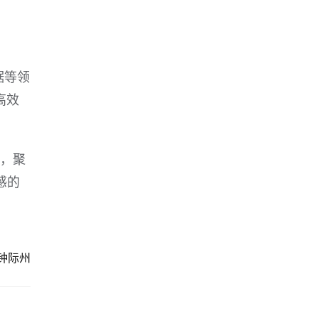
据等领
高效
心，聚
感的
钟际州