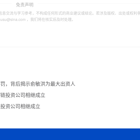
免责声明
信息交流与学习参考，不构成任何形式的商业建议或结论。若涉及版权、出处或权利
tousu@sina.com ，我们将在核实后及时处理。
处罚，背后揭示俞敏洪为最大出资人
业链投资公司相继成立
链投资公司相继成立