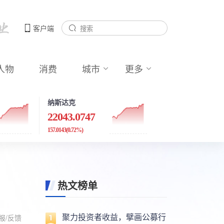
客户端
人物
消费
城市
更多
纳斯达克
22043.0747
157.0143
(0.72%)
热文榜单
聚力投资者收益，擘画公募行
报/反馈