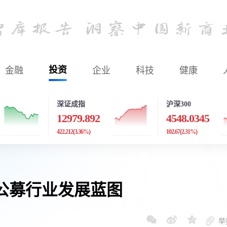
金融
投资
企业
科技
健康
深证成指
沪深300
12979.892
4548.0345
422.212
(3.36%)
102.67
(2.31%)
公募行业发展蓝图
举