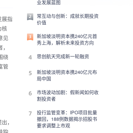
业发展蓝图
常互动与创新：成就长期投资
发展指
价值
为核
新加坡淡明资本携240亿元首
意见
秀上海，解析未来投资方向
者，
围绕
思创航天完成新一轮融资
富管
新加坡淡明资本携240亿元布
局中国
市场波动加剧：假新闻如何收
割投资者
投行监管变革：IPO项目批量
撤回，188例数据揭示招股书
提出，
要求调整上市观
挂钩