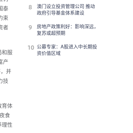
澳门设立投资管理公司 推动
国泰
政府引导基金体系建设
约束
房地产政策利好：影响深远，
资者
复苏或超预期
公募专家：A股进入中长期投
局和服
资价值区域
富产
等，并
力技
教育体
夜食
养理性