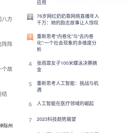
应用
76岁网红奶奶靠网络直播年入
面八方
千万：她的励志故事让人惊叹
重新思考“内卷化”与“去内卷
化”:一个社会现象的多维度分
出阵阵
析
张雨霏女子100米蝶泳决赛摘
一个故
金
重新思考人工智能：挑战与机
遇
美结
人工智能在医疗领域的崛起
2023科技趋势展望
钟际州