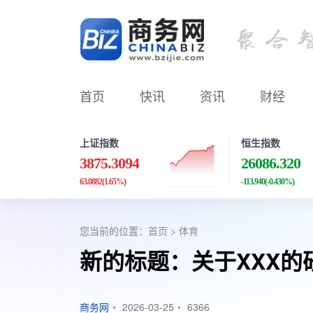
首页
快讯
资讯
财经
上证指数
恒生指数
3875.3094
26086.320
63.0882
(1.65%)
-113.940
(-0.430%)
您当前的位置：
首页
>
体育
新的标题：关于XXX的
商务网
•
2026-03-25
•
6366