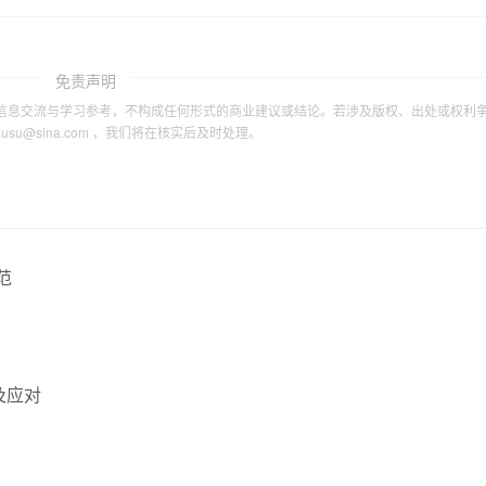
免责声明
信息交流与学习参考，不构成任何形式的商业建议或结论。若涉及版权、出处或权利
tousu@sina.com ，我们将在核实后及时处理。
范
。
及应对