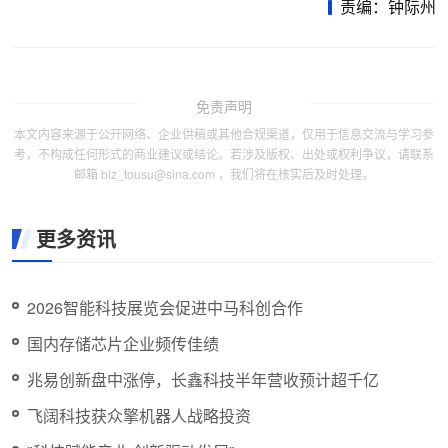
责编：钟际州
免责声明
本文内容来源于公开网络、企业供稿或其他合规渠道，仅用于信息交流与学习参
考，不构成任何形式的商业建议或结论。若涉及版权、出处或权利争议，请联系
邮箱 biz_tousu@sina.com ，我们将在核实后及时处理。
更多资讯
2026智能科技展览会促进中马科创合作
国内存储芯片企业频传佳绩
兆易创新盘中涨停，长鑫科技半年营收预计超千亿
飞阔科技获众擎机器人战略投资