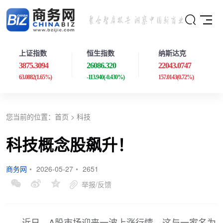
上证指数
恒生指数
纳斯达克
3875.3094
26086.320
22043.0747
63.0882
(1.65%)
-113.940
(-0.430%)
157.0143
(0.72%)
您当前的位置：
首页
>
科技
科技概念股飙升！
商务网
•
2026-05-27
•
2651
举报/反馈
近日，A股市场迎来一波上涨行情，这与一家名为