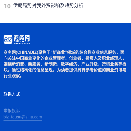
伊朗局势对我外贸影响及趋势分析
商务网(CHINABIZ)聚焦于“新商业”领域的综合性商业信息服务，面
向关注中国商业变化的企业管理者、创业者、投资人及职业经理人，
围绕新消费、新服务、新制造、数字经济、产业升级、跨境业务等板
块，通过结构化的信息呈现，为读者提供具有参考价值的商业资讯与
行业观察。
联系方式
举报投诉
biz_tousu@sina.com