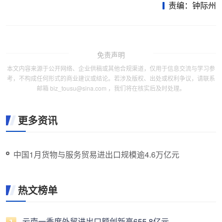
责编：钟际州
免责声明
本文内容来源于公开网络、企业供稿或其他合规渠道，仅用于信息交流与学习参
考，不构成任何形式的商业建议或结论。若涉及版权、出处或权利争议，请联系
邮箱 biz_tousu@sina.com ，我们将在核实后及时处理。
更多资讯
中国1月货物与服务贸易进出口规模逾4.6万亿元
热文榜单
云南一季度外贸进出口额创新高655.8亿元