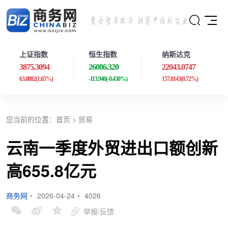
上证指数
恒生指数
纳斯达克
3875.3094
26086.320
22043.0747
63.0882
(1.65%)
-113.940
(-0.430%)
157.0143
(0.72%)
您当前的位置：
首页
>
贸易
云南一季度外贸进出口额创新
高655.8亿元
商务网
•
2026-04-24
•
4026
举报/反馈