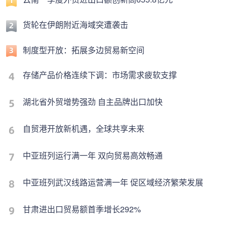
货轮在伊朗附近海域突遭袭击
制度型开放：拓展多边贸易新空间
存储产品价格连续下调：市场需求疲软支撑
湖北省外贸增势强劲 自主品牌出口加快
自贸港开放新机遇，全球共享未来
中亚班列运行满一年 双向贸易高效畅通
中亚班列武汉线路运营满一年 促区域经济繁荣发展
甘肃进出口贸易额首季增长292%