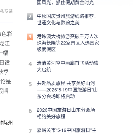
国风光，抓住假期黄金时光！
报/反馈
中秋国庆贵州旅游线路推荐：
世遗文化与黔途之美
与色彩
港珠澳大桥旅游突破千万人次
龙江
珠海长隆等22家景区入选国家
级度假区
一幅
日馈
清清黄河空中画廊首飞活动盛
大启航
秋季
无论是
共赴品质旅程 共享美好山河
——2026“5·19中国旅游日”山
假期
东分会场即将启动！
2026中国旅游日山东分会场
相约美好旅程
钟际州
嘉峪关市“5·19中国旅游日”主