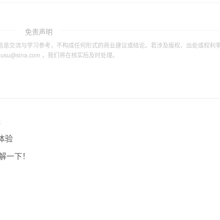
免责声明
信息交流与学习参考，不构成任何形式的商业建议或结论。若涉及版权、出处或权利
tousu@sina.com ，我们将在核实后及时处理。
光
体验
了解一下！