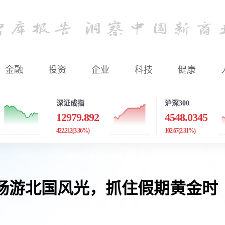
金融
投资
企业
科技
健康
深证成指
沪深300
12979.892
4548.0345
422.212
(3.36%)
102.67
(2.31%)
畅游北国风光，抓住假期黄金时