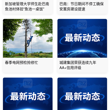
新加坡管理大学师生赴巴南
巴南：节日期间不停工确保
鱼池村体验"鱼池一桌饭"
安置房建设提速
春季电网预检抢修忙
城建集团荣获连续九年
AA+信用评级