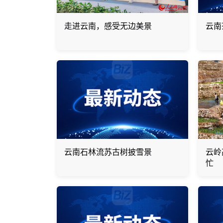
走进云南，感受无边美景
云南
云南石林流苏古树披雪景
云岭
忙