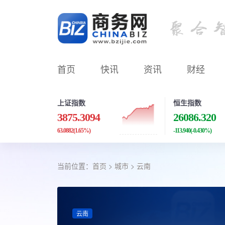
首页
快讯
资讯
财经
上证指数
恒生指数
3875.3094
26086.320
63.0882
(1.65%)
-113.940
(-0.430%)
当前位置：
首页
>
城市
>
云南
云南