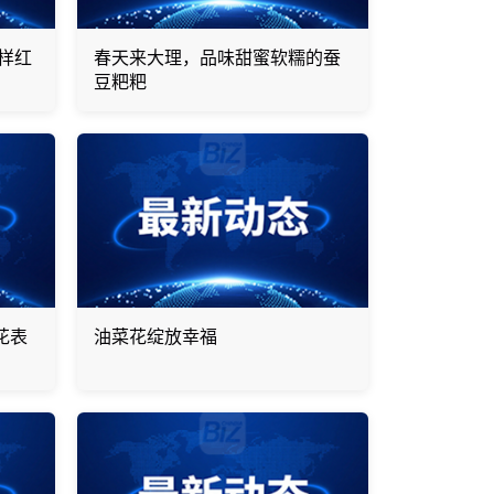
样红
春天来大理，品味甜蜜软糯的蚕
豆粑粑
花表
油菜花绽放幸福