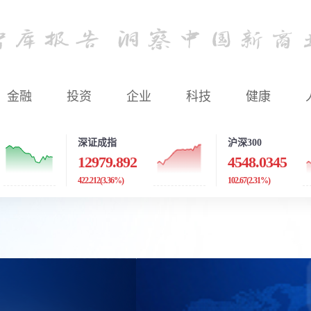
金融
投资
企业
科技
健康
深证成指
沪深300
12979.892
4548.0345
422.212
(3.36%)
102.67
(2.31%)