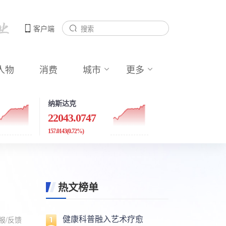
客户端
人物
消费
城市
更多
纳斯达克
22043.0747
157.0143
(0.72%)
热文榜单
健康科普融入艺术疗愈
报/反馈