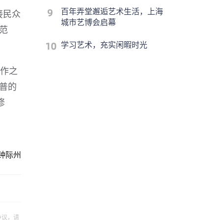
百年弄堂邂逅艺术生活，上海
接民众
城市艺博会启幕
范
学习艺术，充实闲暇时光
工作之
普的
修
钟际州
争议，请