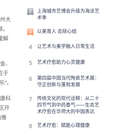
上海城市艺博会升级为海派艺
术季
广州大
联。
以美育人 去除心结
缓解
让艺术与美学融入日常生活
艺术疗愈助力心灵健康
、金、
应于
第四届中国当代陶瓷艺术展：
乐"。
守正创新与蓬勃发展
健康科
传统文化的现代诠释：从二十
四节气到中药香气——生态艺
区开
术疗愈在华师大的中国表达
内推
艺术疗愈：赋能心理健康