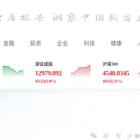
金融
投资
企业
科技
健康
深证成指
沪深300
12979.892
4548.0345
422.212
(3.36%)
102.67
(2.31%)
举