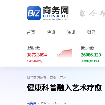
首页
快讯
资讯
财经
上证指数
恒生指数
3875.3094
26086.320
63.0882
(1.65%)
-113.940
(-0.430%)
您当前的位置：
首页
>
艺术
健康科普融入艺术疗愈
商务网
•
2026-05-17
•
3235