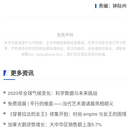
责编：钟际州
免责声明
本文内容来源于公开网络、企业供稿或其他合规渠道，仅用于信息交流与学习参
考，不构成任何形式的商业建议或结论。若涉及版权、出处或权利争议，请联系
邮箱 biz_tousu@sina.com ，我们将在核实后及时处理。
更多资讯
2023年全球气候变化：科学数据与未来挑战
免费观展 | 平行的维度——当代艺术邀请展亮相顺义
《穿普拉达的女王》续集开拍：时尚 empire 与女王的困境
加拿大鹅逆势增长：大中华区销售额上涨5.7%