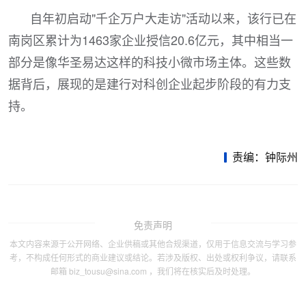
自年初启动"千企万户大走访"活动以来，该行已在
南岗区累计为1463家企业授信20.6亿元，其中相当一
部分是像华圣易达这样的科技小微市场主体。这些数
据背后，展现的是建行对科创企业起步阶段的有力支
持。
责编：钟际州
免责声明
本文内容来源于公开网络、企业供稿或其他合规渠道，仅用于信息交流与学习参
考，不构成任何形式的商业建议或结论。若涉及版权、出处或权利争议，请联系
邮箱 biz_tousu@sina.com ，我们将在核实后及时处理。