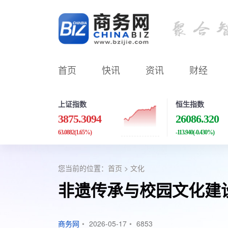
首页
快讯
资讯
财经
上证指数
恒生指数
3875.3094
26086.320
63.0882
(1.65%)
-113.940
(-0.430%)
您当前的位置：
首页
>
文化
非遗传承与校园文化建
商务网
•
2026-05-17
•
6853