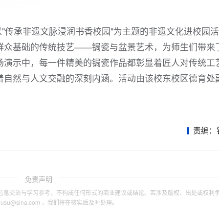
"传承非遗文脉浸润书香校园"为主题的非遗文化进校园
群众基础的传统技艺——锔瓷与盆景艺术，为师生们带来
场演示中，每一件精美的锔瓷作品都彰显着匠人对传统工
着自然与人文交融的深刻内涵。活动由该校东校区德育处
责编：
免责声明
信息交流与学习参考，不构成任何形式的商业建议或结论。若涉及版权、出处或权利
tousu@sina.com ，我们将在核实后及时处理。