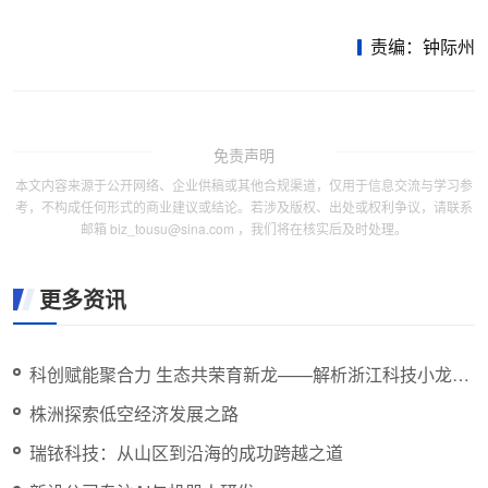
责编：钟际州
免责声明
本文内容来源于公开网络、企业供稿或其他合规渠道，仅用于信息交流与学习参
考，不构成任何形式的商业建议或结论。若涉及版权、出处或权利争议，请联系
邮箱 biz_tousu@sina.com ，我们将在核实后及时处理。
更多资讯
科创赋能聚合力 生态共荣育新龙——解析浙江科技小龙的
成长之路
株洲探索低空经济发展之路
瑞铱科技：从山区到沿海的成功跨越之道