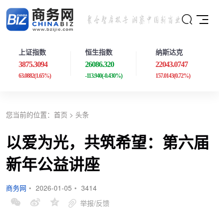
上证指数
恒生指数
纳斯达克
3875.3094
26086.320
22043.0747
63.0882
(1.65%)
-113.940
(-0.430%)
157.0143
(0.72%)
您当前的位置：
首页
>
头条
以爱为光，共筑希望：第六届
新年公益讲座
商务网
•
2026-01-05
•
3414
举报/反馈