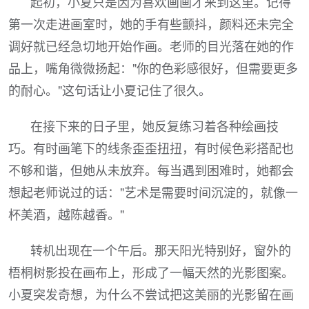
起初，小夏只是因为喜欢画画才来到这里。记得
第一次走进画室时，她的手有些颤抖，颜料还未完全
调好就已经急切地开始作画。老师的目光落在她的作
品上，嘴角微微扬起："你的色彩感很好，但需要更多
的耐心。"这句话让小夏记住了很久。
在接下来的日子里，她反复练习着各种绘画技
巧。有时画笔下的线条歪歪扭扭，有时候色彩搭配也
不够和谐，但她从未放弃。每当遇到困难时，她都会
想起老师说过的话："艺术是需要时间沉淀的，就像一
杯美酒，越陈越香。"
转机出现在一个午后。那天阳光特别好，窗外的
梧桐树影投在画布上，形成了一幅天然的光影图案。
小夏突发奇想，为什么不尝试把这美丽的光影留在画