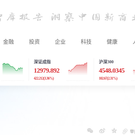
金融
投资
企业
科技
健康
深证成指
沪深300
12979.892
4548.0345
422.212
(3.36%)
102.67
(2.31%)
举