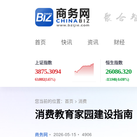
首页
快讯
资讯
财经
上证指数
恒生指数
3875.3094
26086.320
63.0882
(1.65%)
-113.940
(-0.430%)
您当前的位置：
首页
>
消费
消费教育家园建设指南
商务网
•
2026-05-15
•
4906