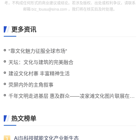
考，不构成任何形式的商业建议或结论。若涉及版权、出处或权利争议，请联系
邮箱 biz_tousu@sina.com ，我们将在核实后及时处理。
更多资讯
"靠文化魅力征服全球市场"
天坛：文化与建筑的完美融合
建设文化村寨 丰富精神生活
荧屏内外的主角叙事
千年文明走进基层 惠及群众——凌家滩文化图片联展在京
启幕
热文榜单
AI与科技赋能文化产业新生态