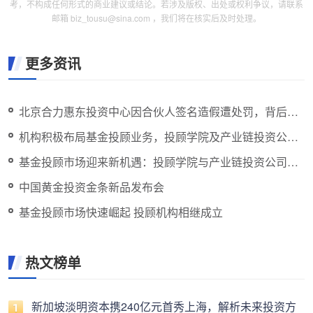
考，不构成任何形式的商业建议或结论。若涉及版权、出处或权利争议，请联系
邮箱 biz_tousu@sina.com ，我们将在核实后及时处理。
更多资讯
北京合力惠东投资中心因合伙人签名造假遭处罚，背后揭
示俞敏洪为最大出资人
机构积极布局基金投顾业务，投顾学院及产业链投资公司
相继成立
基金投顾市场迎来新机遇：投顾学院与产业链投资公司相
继成立
中国黄金投资金条新品发布会
基金投顾市场快速崛起 投顾机构相继成立
热文榜单
新加坡淡明资本携240亿元首秀上海，解析未来投资方