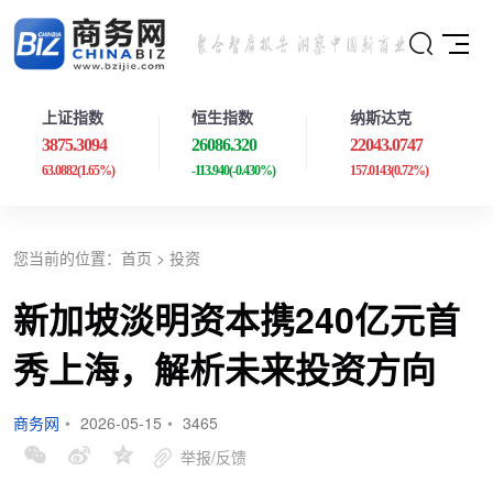
上证指数
恒生指数
纳斯达克
3875.3094
26086.320
22043.0747
63.0882
(1.65%)
-113.940
(-0.430%)
157.0143
(0.72%)
您当前的位置：
首页
>
投资
新加坡淡明资本携240亿元首
秀上海，解析未来投资方向
商务网
•
2026-05-15
•
3465
举报/反馈