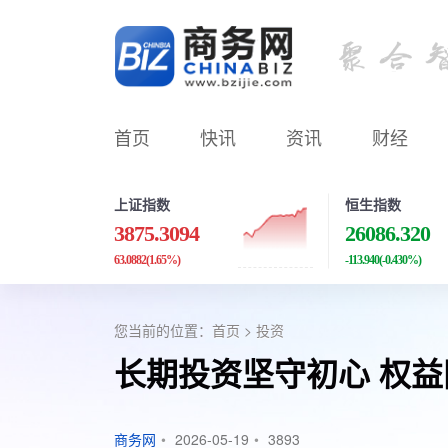
首页
快讯
资讯
财经
上证指数
恒生指数
3875.3094
26086.320
63.0882
(1.65%)
-113.940
(-0.430%)
您当前的位置：
首页
>
投资
长期投资坚守初心 权
商务网
•
2026-05-19
•
3893