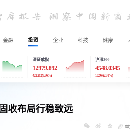
金融
投资
企业
科技
健康
深证成指
沪深300
12979.892
4548.0345
422.212
(3.36%)
102.67
(2.31%)
益固收布局行稳致远
举