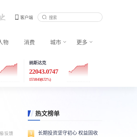
客户端
人物
消费
城市
更多
纳斯达克
22043.0747
157.0143
(0.72%)
热文榜单
长期投资坚守初心 权益固收
报/反馈