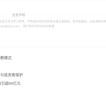
免责声明
信息交流与学习参考，不构成任何形式的商业建议或结论。若涉及版权、出处或权利
tousu@sina.com ，我们将在核实后及时处理。
投教模式
展与投资者保护
引超40亿元