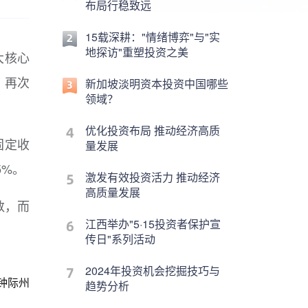
布局行稳致远
15载深耕："情绪博弈"与"实
地探访"重塑投资之美
大核心
，再次
新加坡淡明资本投资中国哪些
领域？
优化投资布局 推动经济高质
固定收
量发展
5%。
激发有效投资活力 推动经济
高质量发展
数，而
江西举办"5·15投资者保护宣
传日"系列活动
2024年投资机会挖掘技巧与
钟际州
趋势分析