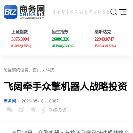
上证指数
恒生指数
纳斯达克
3875.3094
26086.320
22043.0747
63.0882
(1.65%)
-113.940
(-0.430%)
157.0143
(0.72%)
您当前的位置：
首页
>
科技
飞阔牵手众擎机器人战略投资
商务网
•
2026-05-18
•
6087
举报/反馈
5月16日，众擎机器人与杭州飞阔科技达成战略合