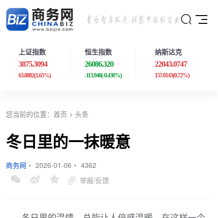
上证指数
恒生指数
纳斯达克
3875.3094
26086.320
22043.0747
63.0882
(1.65%)
-113.940
(-0.430%)
157.0143
(0.72%)
您当前的位置：
首页
>
头条
冬日里的一抹暖意
商务网
•
2026-01-06
•
4362
举报/反馈
冬日里的温情，总能让人倍感温暖。在这样一个