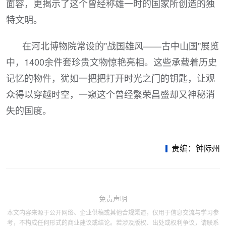
面容，更揭示了这个曾经称雄一时的国家所创造的独
特文明。
在河北博物院常设的"战国雄风——古中山国"展览
中，1400余件套珍贵文物惊艳亮相。这些承载着历史
记忆的物件，犹如一把把打开时光之门的钥匙，让观
众得以穿越时空，一窥这个曾经繁荣昌盛却又神秘消
失的国度。
责编：钟际州
免责声明
本文内容来源于公开网络、企业供稿或其他合规渠道，仅用于信息交流与学习参
考，不构成任何形式的商业建议或结论。若涉及版权、出处或权利争议，请联系