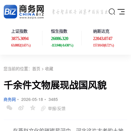
上证指数
恒生指数
纳斯达克
3875.3094
26086.320
22043.0747
63.0882
(1.65%)
-113.940
(-0.430%)
157.0143
(0.72%)
您当前的位置：
首页
>
收藏
千余件文物展现战国风貌
商务网
•
2026-05-18
•
3485
举报/反馈
在燕赵文化的璀璨星河中，河北这片古老的土地