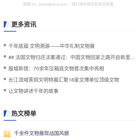
邮箱 biz_tousu@sina.com ，我们将在核实后及时处理。
更多资讯
千年底蕴 文明溯源——中华礼制文物展
## 法国文物归还法案通过：中国文物回家之路开启新里程
但仍漫长
殷墟新馆：70余年压箱底文物首次集中亮相
长江流域青铜文明特展汇聚18家文博单位顶级文物
让文物讲述千年的故事
热文榜单
千余件文物展现战国风貌