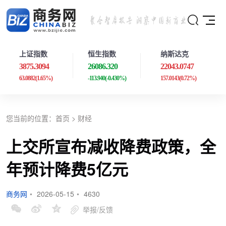
上证指数
恒生指数
纳斯达克
3875.3094
26086.320
22043.0747
63.0882
(1.65%)
-113.940
(-0.430%)
157.0143
(0.72%)
您当前的位置：
首页
>
财经
上交所宣布减收降费政策，全
年预计降费5亿元
商务网
•
2026-05-15
•
4630
举报/反馈