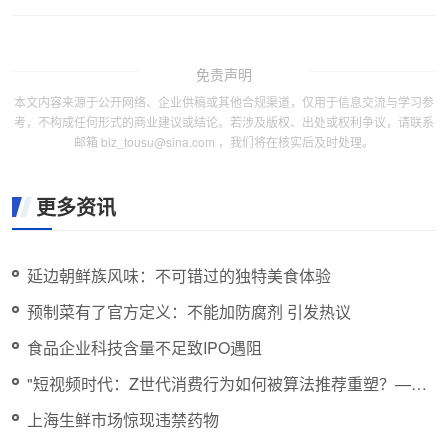
免责声明
本文内容来源于公开网络、企业供稿或其他合规渠道，仅用于信息交流与学习参
考，不构成任何形式的商业建议或结论。若涉及版权、出处或权利争议，请联系
邮箱 biz_tousu@sina.com ，我们将在核实后及时处理。
更多资讯
延边朝鲜族风味：不可错过的独特美食体验
预制菜有了官方定义：不能加防腐剂 引发热议
食品企业科技含量不足致IPO遇阻
"短视频时代：Z世代消费行为如何被算法推荐重塑？——
从冲动到理性"
上海生鲜市场惊现违禁药物