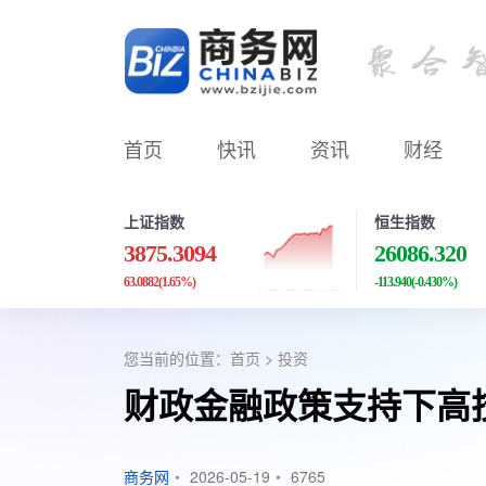
首页
快讯
资讯
财经
上证指数
恒生指数
3875.3094
26086.320
63.0882
(1.65%)
-113.940
(-0.430%)
您当前的位置：
首页
>
投资
财政金融政策支持下高
商务网
•
2026-05-19
•
6765