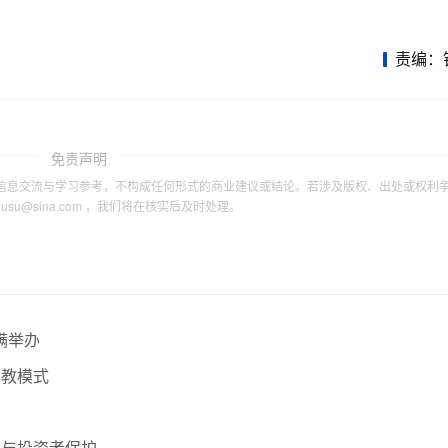
责编：
免责声明
信息交流与学习参考，不构成任何形式的商业建议或结论。若涉及版权、出处或权利
tousu@sina.com ，我们将在核实后及时处理。
满举办
投教模式
展与投资者保护