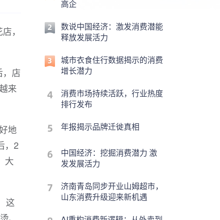
高企
数说中国经济：激发消费潜能
花店，
释放发展活力
城市衣食住行数据揭示的消费
增长潜力
后，店
越来
消费市场持续活跃，行业热度
排行发布
年报揭示品牌迁徙真相
好地
后，2
中国经济：挖掘消费潜力 激
，大
发发展活力
济南青岛同步开业山姆超市，
山东消费升级迎来新机遇
，这
懒烫、
AI重构消费新逻辑：从外卖到