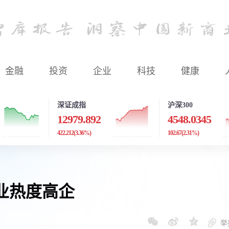
金融
投资
企业
科技
健康
深证成指
沪深300
12979.892
4548.0345
422.212
(3.36%)
102.67
(2.31%)
业热度高企
举