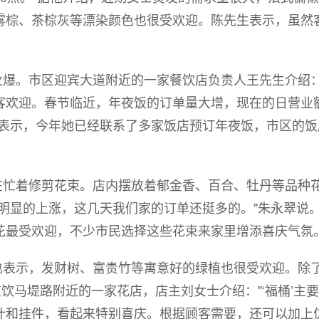
雾棕、茶棕灰等漂染颜色也很受欢迎。陈先生表示，虽然
爆。市区迎宾大道附近的一家餐饮店负责人王先生介绍：
客欢迎。春节临近，年夜饭的订单量大增，现在的日营业
士表示，今年她已经联系了多家饭店预订年夜饭，市区的饭
在忙着修剪花束。店内摆放着郁金香、百合、牡丹等品种
明显的上涨，这几天我们家的订单还挺多的。"朱永翠说
花最受欢迎，不少市民选择这些花束来家里增添喜庆气氛
也表示，发财树、富贵竹等寓意好的绿植也很受欢迎。除
饮马堤路附近的一家花店，店主刘女士介绍："‘福桶’主
叶和挂件，看起来特别喜庆。根据顾客需要，还可以加上