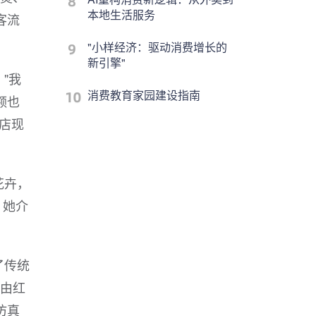
本地生活服务
客流
"小样经济：驱动消费增长的
新引擎"
"我
消费教育家园建设指南
额也
店现
花卉，
。她介
。
了传统
要由红
仿真