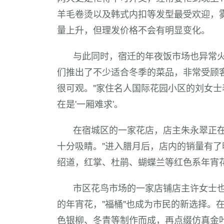
羊毛卷烫以及韩式内扣等发型最受欢迎，
量上升，但理发价格不会有明显变化。
与此同时，宿迁的年夜饭市场也异常火
们推出了不少适合冬季的菜品，非常受顾
很可观。"家住名人国际花园小区的刘女
在是'一厢难求'。
在宿城区的一家花店，店主朱永翠正
十分吸睛。"进入腊月后，店内的销量有了
绍道，红掌、杜鹃、蝴蝶兰等红色系年宵
市区花鸟市场的一家店铺店主许女士
的年宵花，"福桶"也成为市民的新选择。在
色银柳、冬青等制作而成，再点缀仿真金