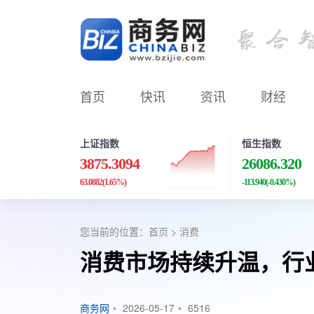
首页
快讯
资讯
财经
上证指数
恒生指数
3875.3094
26086.320
63.0882
(1.65%)
-113.940
(-0.430%)
您当前的位置：
首页
>
消费
消费市场持续升温，行
商务网
•
2026-05-17
•
6516