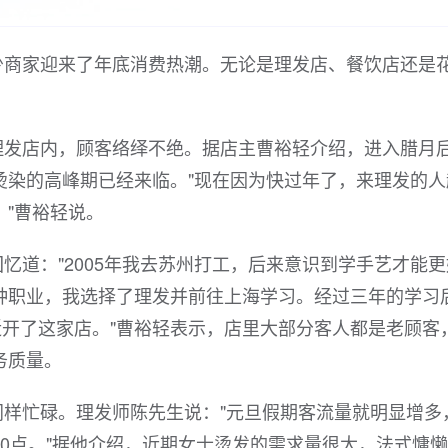
少商家迎来了年底消费热潮。无论是理发店、餐饮店还是
理发店内，顾客络绎不绝。据店主曹裕轻介绍，进入腊月
烫染的高峰期已经来临。"现在因为快过年了，来理发的人
"曹裕轻说。
忆道："2005年我去苏州打工，后来意识到学手艺才能更
种职业，我选择了理发并前往上海学习。经过三年的学习
近开了这家店。"曹裕轻表示，店里大部分客人都是老顾客
务质量。
样忙碌。理发师陈先生说："元旦假期客流量就明显增多
0点。"据他介绍，近期女士烫发的需求量很大，法式慵