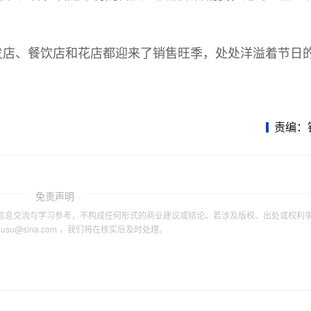
发店、餐饮店和花店都迎来了销售旺季，处处洋溢着节日
责编：
免责声明
信息交流与学习参考，不构成任何形式的商业建议或结论。若涉及版权、出处或权利
tousu@sina.com ，我们将在核实后及时处理。